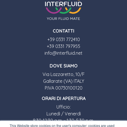
CONTATTI
+39 0331 772410
+39 0331 797955
info@interfluid.net
DOVE SIAMO
Via Lazzaretto, 10/F
Gallarate (VA) ITALY
P.IVA 00730100120
ORARI DI APERTURA
Ufficio:
Lunedì / Venerdì
8:30-12:30 a.m. - 1:30-5:30 p.m.
This Website store cookies on the user's computer; cookies are used