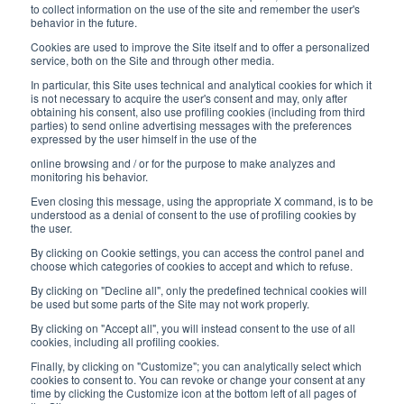
Negozio:
to collect information on the use of the site and remember the user's
Lunedì / Venerdì
behavior in the future.
8:30-12:00 a.m. - 1:30-5:00 p.m.
Cookies are used to improve the Site itself and to offer a personalized
service, both on the Site and through other media.
LINK UTILI
In particular, this Site uses technical and analytical cookies for which it
is not necessary to acquire the user's consent and may, only after
Iscriviti alla newsletter
obtaining his consent, also use profiling cookies (including from third
parties) to send online advertising messages with the preferences
expressed by the user himself in the use of the
Lavora con noi
online browsing and / or for the purpose to make analyzes and
Gli imballi di Interfluid
monitoring his behavior.
Even closing this message, using the appropriate X command, is to be
Progetto di trasformazione digitale
understood as a denial of consent to the use of profiling cookies by
the user.
By clicking on Cookie settings, you can access the control panel and
RIMANI AGGIORNATO
choose which categories of cookies to accept and which to refuse.
By clicking on "Decline all", only the predefined technical cookies will
be used but some parts of the Site may not work properly.
SEGUICI SU
By clicking on "Accept all", you will instead consent to the use of all
cookies, including all profiling cookies.
Finally, by clicking on "Customize"; you can analytically select which
cookies to consent to. You can revoke or change your consent at any
time by clicking the Customize icon at the bottom left of all pages of