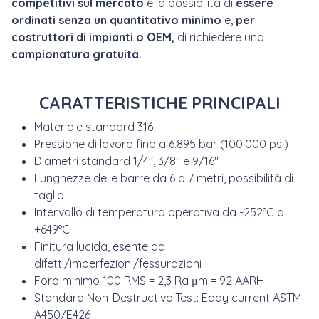
competitivi sul mercato
e la possibilità di
essere
ordinati senza un quantitativo minimo
e,
per
costruttori di impianti o OEM,
di richiedere una
campionatura gratuita.
CARATTERISTICHE PRINCIPALI
Materiale standard 316
Pressione di lavoro fino a 6.895 bar (100.000 psi)
Diametri standard 1/4", 3/8" e 9/16"
Lunghezze delle barre da 6 a 7 metri, possibilità di
taglio
Intervallo di temperatura operativa da -252°C a
+649°C
Finitura lucida, esente da
difetti/imperfezioni/fessurazioni
Foro minimo 100 RMS = 2,3 Ra μm = 92 AARH
Standard Non-Destructive Test: Eddy current ASTM
A450/E426