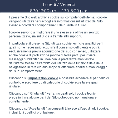
Lunedì / Venerdì
8:30-12:00 a.m. - 1:30-5:00 p.m.
Il presente Sito web archivia cookie sul computer dell'utente; i cookie
LINK UTILI
vengono utilizzati per raccogliere informazioni sull'utilizzo del Sito
stesso e ricordare i comportamenti dell'utente in futuro.
Iscriviti alla newsletter
I cookie servono a migliorare il Sito stesso e a offrire un servizio
personalizzato, sia sul Sito sia tramite altri supporti.
Lavora con noi
In particolare, il presente Sito utilizza cookie tecnici e analitici per i
quali non è necessario acquisire il consenso dell’utente e potrà,
Gli imballi di Interfluid
esclusivamente previa acquisizione del suo consenso, utilizzare
anche cookie di profilazione (anche di terze parti) per inviare
messaggi pubblicitari in linea con le preferenze manifestate
Progetto di trasformazione digitale
dall’utente stesso nell’ambito dell’utilizzo delle funzionalità e della
navigazione in rete e/o allo scopo di effettuare analisi e monitoraggio
dei suoi comportamenti.
RIMANI AGGIORNATO
Cliccando su
Impostazioni cookie
è possibile accedere al pannello di
controllo e scegliere quali categorie di cookie accettare e quali
rifiutare.
SEGUICI SU
Cliccando su “Rifiuta tutti”, verranno usati solo i cookie tecnici
predefiniti ma alcune parti del Sito potrebbero non funzionare
correttamente.
Cliccando su “Accetta tutti”, acconsentirà invece all’uso di tutti i cookie,
inclusi tutti quelli di profilazione.