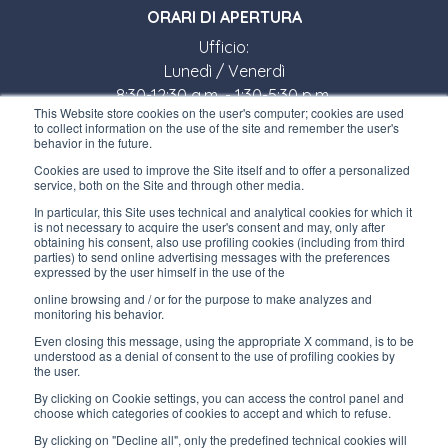
ORARI DI APERTURA
Ufficio:
Lunedì / Venerdì
8:30-12:30 a.m. - 1:30-5:30 p.m.
This Website store cookies on the user's computer; cookies are used
Negozio:
to collect information on the use of the site and remember the user's
Lunedì / Venerdì
behavior in the future.
8:30-12:00 a.m. - 1:30-5:00 p.m.
Cookies are used to improve the Site itself and to offer a personalized
service, both on the Site and through other media.
LINK UTILI
In particular, this Site uses technical and analytical cookies for which it
is not necessary to acquire the user's consent and may, only after
Iscriviti alla newsletter
obtaining his consent, also use profiling cookies (including from third
parties) to send online advertising messages with the preferences
expressed by the user himself in the use of the
Lavora con noi
online browsing and / or for the purpose to make analyzes and
Gli imballi di Interfluid
monitoring his behavior.
Even closing this message, using the appropriate X command, is to be
Progetto di trasformazione digitale
understood as a denial of consent to the use of profiling cookies by
the user.
By clicking on Cookie settings, you can access the control panel and
RIMANI AGGIORNATO
choose which categories of cookies to accept and which to refuse.
By clicking on "Decline all", only the predefined technical cookies will