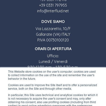
+39 0331 797955
info@interfluid.net
DOVE SIAMO
Via Lazzaretto, 10/F
Gallarate (VA) ITALY
P.IVA 00730100120
ORARI DI APERTURA
Ufficio:
Lunedì / Venerdì
8:30-12:30 a.m. - 1:30-5:30 p.m.
This Website store cookies on the user's computer; cookies are used
Negozio:
to collect information on the use of the site and remember the user's
Lunedì / Venerdì
behavior in the future.
8:30-12:00 a.m. - 1:30-5:00 p.m.
Cookies are used to improve the Site itself and to offer a personalized
service, both on the Site and through other media.
LINK UTILI
In particular, this Site uses technical and analytical cookies for which it
is not necessary to acquire the user's consent and may, only after
Iscriviti alla newsletter
obtaining his consent, also use profiling cookies (including from third
parties) to send online advertising messages with the preferences