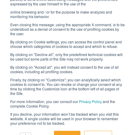
expressed by the user himself in the use of the
Lavora con noi
online browsing and / or for the purpose to make analyzes and
Gli imballi di Interfluid
monitoring his behavior.
Even closing this message, using the appropriate X command, is to be
Progetto di trasformazione digitale
understood as a denial of consent to the use of profiling cookies by
the user.
By clicking on Cookie settings, you can access the control panel and
RIMANI AGGIORNATO
choose which categories of cookies to accept and which to refuse.
By clicking on "Decline all", only the predefined technical cookies will
be used but some parts of the Site may not work properly.
SEGUICI SU
By clicking on "Accept all", you will instead consent to the use of all
cookies, including all profiling cookies.
Finally, by clicking on "Customize"; you can analytically select which
cookies to consent to. You can revoke or change your consent at any
time by clicking the Customize icon at the bottom left of all pages of
the Site.
For more information, you can consult our
Privacy Policy
and the
complete Cookie Policy.
© 2026 Interfluid srl • Tutti i diritti riservati
If you decline, your information won’t be tracked when you visit this
website. A single cookie will be used in your browser to remember
your preference not to be tracked.
Informativa privacy
Cookie settings